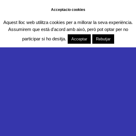
Acceptacio cookies
Aquest lloc web utilitza cookies per a millorar la seva experiència.
Assumirem que està d'acord amb això, però pot optar per no
participar si ho desitja.
Acceptar
Rebutjar
Desenvolupat per:
Col·labora: